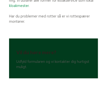
ring. Vi udfører alle former for kloakservice som lokal
kloakmester
.
Har du problemer med rotter så er vi rottespærer
montører.
Vil du høre mere?
Udfyld formularen og vi kontakter dig hurtigst
muligt.