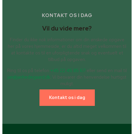
KONTAKT OS I DAG
Vil du vide mere?
Finder du ikke nok informationer om din ønskede opgave
her på vores hjemmeside, er du altid meget velkommen til
at kontakte os til en uforpligtende snak og eventuelt et
tilbud på opgaven.
Ring til os på telefon
+45 22 45 85 67
eller send en mail til
jan@janhedegaard.dk
. Vi besvarer din henvendelse hurtigst
muligt.
Kontakt os i dag