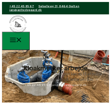
+45 22 45 85 67
Søballevej 31, 8464 Galten
jan@janhedegaard.dk
Kloakmester arbejde
Lad os stå for din næste opgave. Her kan du få et indblik i,
hvad vi kan hjælpe dig med på dette område.
+45 22 45 85 67
jan@janhedegaard.dk