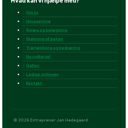
Hvad kan vi hjælpe med?
Om os
Haveservice
Anlæg og belægning
Støbning af beton
Træfældning og beskæring
Ny indkørsel
Galleri
Ledige stillinger
Kontakt
© 2026 Entreprenør Jan Hedegaard